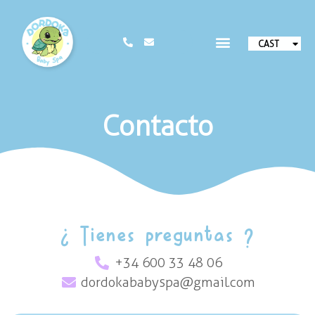
CAST
EUSK
Contacto
¿ Tienes preguntas ?
+34 600 33 48 06
dordokababyspa@gmail.com